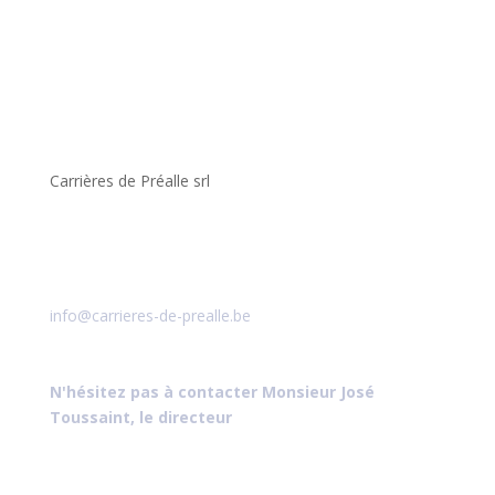
Carrières de Préalle srl
Aisne
6941 Durbuy (Belgique)
Tél : +32 86 499 106
info@carrieres-de-prealle.be
BCE : 0404.373.303
TVA BE0404.373.303
N'hésitez pas à contacter Monsieur José
Toussaint, le directeur